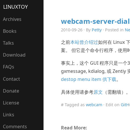
LINUXTOY
Archives
webcam-server-di
2010-09-26 · By
Petty
· Posted in
N
Books
之前
本站曾介绍过
如何在 Linu
Talks
案。 但它是个命令行程序，使用时
Download
事实上，这个 GUI 程序只是一个30多K的 
FAQs
gxmessage, kdialog, 或 Zenti
Contact
destop menu item 供下载
。
Donate
具体使用请参考
原文
（需翻墙）
License
# Tagged as
webcam
· Edit on
GitH
Links
Comments
Read More: