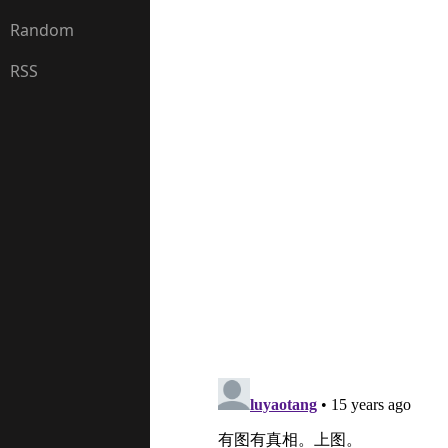
Random
RSS