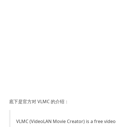
底下是官方对 VLMC 的介绍：
VLMC (VideoLAN Movie Creator) is a free video