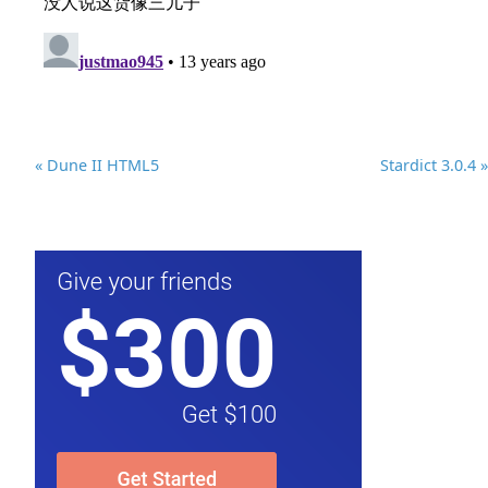
« Dune II HTML5
Stardict 3.0.4 »