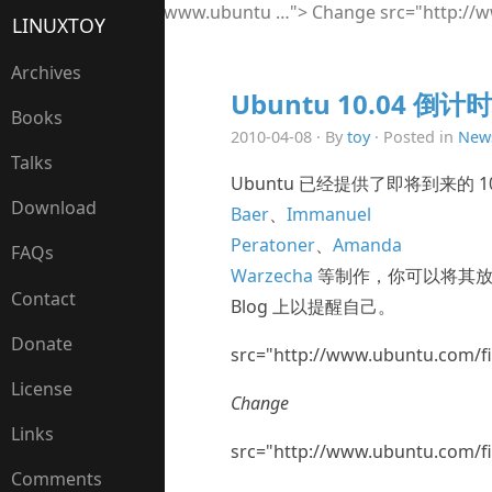
Change src="http://www.ubuntu …">
Change src="http://
LINUXTOY
Archives
Ubuntu 10.04 倒
Books
2010-04-08 · By
toy
· Posted in
New
Talks
Ubuntu 已经提供了即将到来的 
Download
Baer
、
Immanuel
Peratoner
、
Amanda
FAQs
Warzecha
等制作，你可以将其放
Contact
Blog 上以提醒自己。
Donate
src="http://www.ubuntu.com/fi
License
Change
Links
src="http://www.ubuntu.com/fi
Comments