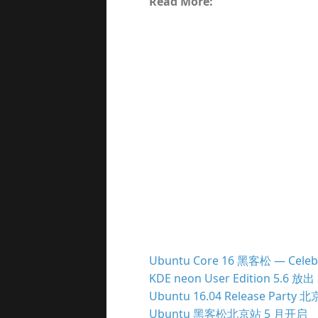
Read More:
Ubuntu Core 16 黑客松 — Celeb
KDE neon User Edition 5.6 放出
Ubuntu 16.04 Release Party 
Ubuntu 黑客松北京站 5 月开启