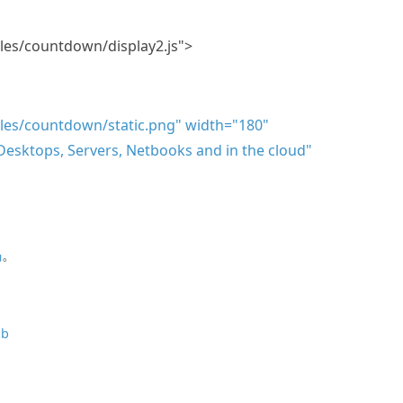
les/countdown/display2.js">
les/countdown/static.png" width="180"
Desktops, Servers, Netbooks and in the cloud"
码
。
ub