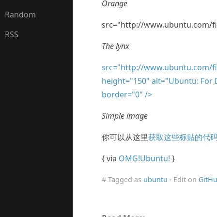
Orange
Random
src="http://www.ubuntu.com/fi
RSS
The lynx
src="http://www.ubuntu.com/fi
height="150" alt="Ubuntu: For 
border="0" />
Simple image
你可以从这里
获取这些标贴的代
{ via
OMG!Ubuntu!
}
# Tagged as
ubuntu
· Edit on
GitH