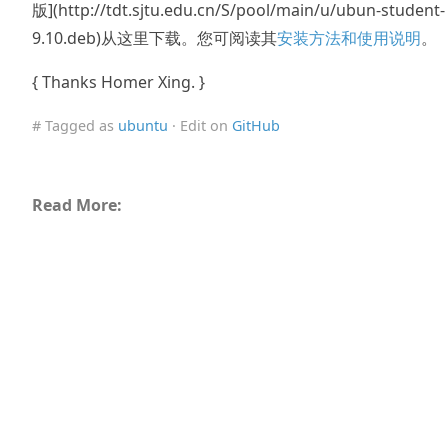
版](http://tdt.sjtu.edu.cn/S/pool/main/u/ubun-student-
9.10.deb)从这里下载。您可阅读其
安装方法和使用说明
。
{ Thanks Homer Xing. }
# Tagged as
ubuntu
· Edit on
GitHub
Read More: