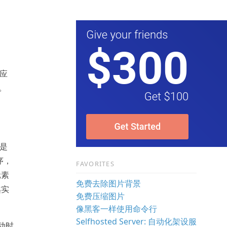
应
。
经是
序，
FAVORITES
元素
免费去除图片背景
越实
免费压缩图片
像黑客一样使用命令行
Selfhosted Server: 自动化架设服
启动时