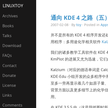
LINUXTOY
Archives
通向 KDE 4 之路（五）：
2007-02-08 · By
toy
· Posted in
App
Books
并不是所有的 KDE 4 程序开
Talks
用程序：多用途化学相关软件
Kal
Download
我们的诸多教学工具软件在 KDE 
FAQs
KmPlot 的进展又尤为迅速，
Contact
Kalzium（对应的德语单词是 Ca
Donate
KDE-Edu 小组开发的众多程
至多一旁再显示着几个如原子量
License
背景方面以及更多细节上的化学
Links
用。
Comments
在 KDE 3.5.5 中（这是我抓图