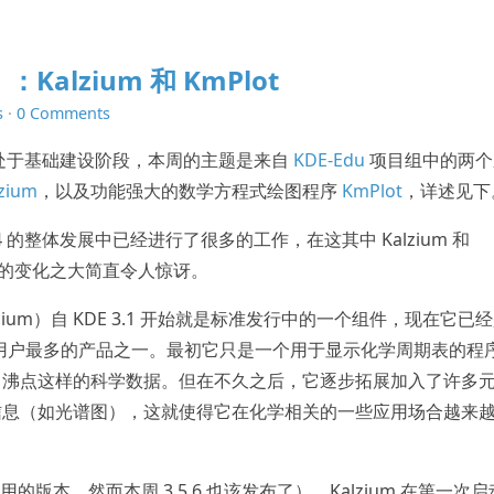
Kalzium 和 KmPlot
s
·
0 Comments
发还处于基础建设阶段，本周的主题是来自
KDE-Edu
项目组中的两个
zium
，以及功能强大的数学方程式绘图程序
KmPlot
，详述见下
4 的整体发展中已经进行了很多的工作，在这其中 Kalzium 和
它们的变化之大简直令人惊讶。
lcium）自 KDE 3.1 开始就是标准发行中的一个组件，现在它已
序中用户最多的产品之一。最初它只是一个用于显示化学周期表的程
、沸点这样的科学数据。但在不久之后，它逐步拓展加入了许多
信息（如光谱图），这就使得它在化学相关的一些应用场合越来
时所用的版本，然而本周 3.5.6 也该发布了），Kalzium 在第一次