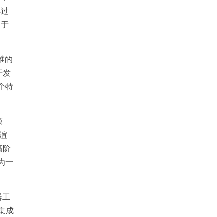
解过
用于
维的
开发
这个特
模
子渲
高阶
为一
器工
库集成