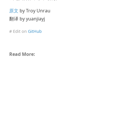
原文
by Troy Unrau
翻译 by yuanjiayj
# Edit on
GitHub
Read More: