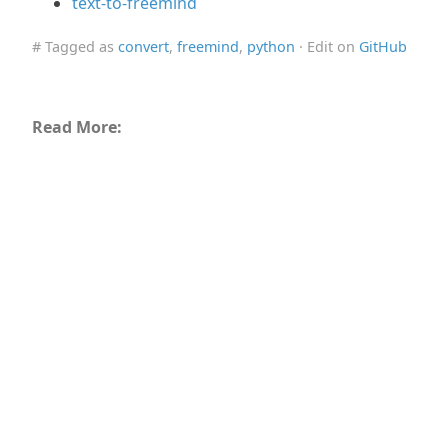
text-to-freemind
# Tagged as
convert
,
freemind
,
python
· Edit on
GitHub
Read More: