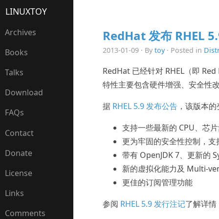
LINUXTOY
Archives
RedHat 发布 RHEL 5.
2013-01-09 · By
toy
· Posted in
Dist
Books
RedHat 已经针对 RHEL（即 Red H
Talks
特性主要包含硬件增强、安全性
Download
据
RHEL 5.9 发布公告
，该版本的
FAQs
支持一些最新的 CPU、芯
Contact
更为牢固的安全性控制，支持 FIPS（
Donate
带有 OpenJDK 7、更新的 Sys
新的虚拟化能力及 Multi-ve
License
更佳的订阅管理功能
Links
参阅
RHEL 5.9 发行注记
了解详情，
Comments