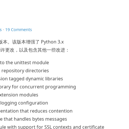
s
·
19 Comments
版本。该版本增强了 Python 3.x
稍许更改，以及包含其他一些改进：
o the unittest module
 repository directories
sion tagged dynamic libraries
library for concurrent programming
 extension modules
 logging configuration
entation that reduces contention
e that handles bytes messages
e with support for SSL contexts and certificate