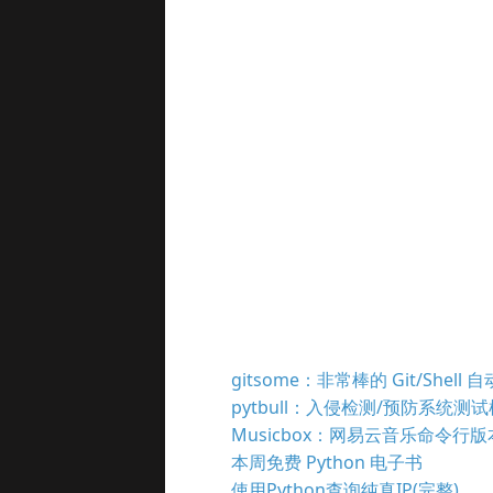
gitsome：非常棒的 Git/Shell
pytbull：入侵检测/预防系统测
Musicbox：网易云音乐命令行版
本周免费 Python 电子书
使用Python查询纯真IP(完整)