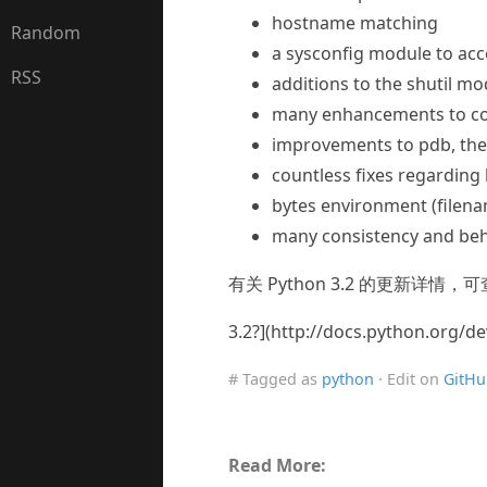
hostname matching
Random
a sysconfig module to acc
RSS
additions to the shutil m
many enhancements to co
improvements to pdb, th
countless fixes regarding 
bytes environment (filena
many consistency and beha
有关 Python 3.2 的更新详情，可查阅
3.2?](http://docs.python.
# Tagged as
python
· Edit on
GitHu
Read More: