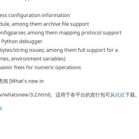
ess configuration information
odule, among them archive file support
nfigparser, among them mapping protocol support
e Python debugger
bytes/string issues; among them full support for a
mes, environment variables)
vior fixes for numeric operations
 [What's new in
org/dev/whatsnew/3.2.html)。适用于各平台的发行包可从
此处
下载
b