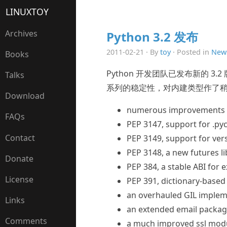
LINUXTOY
Archives
Python 3.2 发布
2011-02-21 · By
toy
· Posted in
New
Books
Python 开发团队已发布新的 3.2 
Talks
系列的稳定性，对内建类型作了
Download
numerous improvements t
FAQs
PEP 3147, support for .pyc
Contact
PEP 3149, support for ver
PEP 3148, a new futures 
Donate
PEP 384, a stable ABI for
License
PEP 391, dictionary-based
an overhauled GIL implem
Links
an extended email packag
Comments
a much improved ssl modul