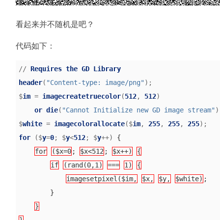
看起来并不随机是吧？
代码如下：
//
Requires
the
GD
Library
header
(
"Content-type: image/png"
);
$
im
=
imagecreatetruecolor
(
512
,
512
)
or
die
(
"Cannot Initialize new GD image stream"
)
$
white
=
imagecolorallocate
($
im
,
255
,
255
,
255
);
for
($
y
=
0
;
$
y
<
512
;
$
y
++)
{
for
($x=0
;
$x<512
;
$x++)
{
if
(rand(0,1)
===
1)
{
imagesetpixel($im,
$x,
$y,
$white)
;
}
}
}