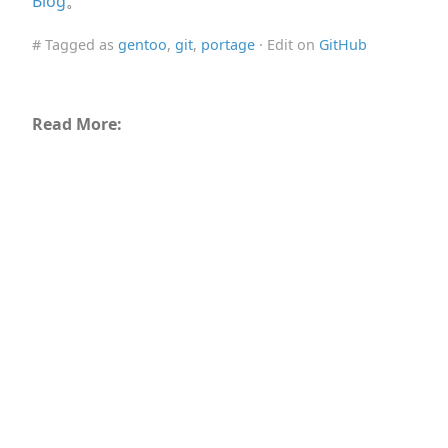
Blog
。
# Tagged as
gentoo
,
git
,
portage
· Edit on
GitHub
Read More: