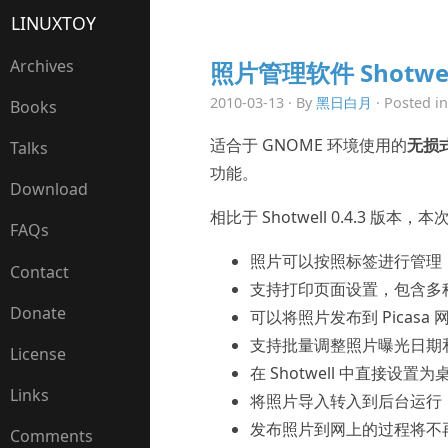
LINUXTOY
Archives
照片管理软件 Shotwell
2010-03-13 · By
黑日白月
· Posted i
Books
适合于 GNOME 环境使用的
无损
Talks
功能。
Download
相比于 Shotwell 0.4.3 版
FAQs
照片可以按照标签进行管理
Contact
支持打印页面设置，包含多
Donate
可以将照片发布到 Picasa
支持批量调整照片曝光日期
License
在 Shotwell 中直接设置
Links
将照片导入转入到后台运行
发布照片到网上的过程将不
Comments