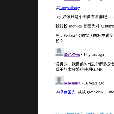
« EPUBReader: 在 Firefox 中阅读 