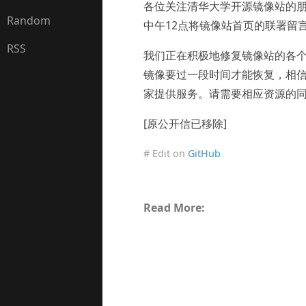
各位关注清华大学开源镜像站的朋
Random
中午12点将镜像站首页的联署留
RSS
我们正在积极地修复镜像站的各
镜像要过一段时间才能恢复，相
家提供服务。请需要相应资源的同学暂且
[原公开信已移除]
# Edit on
GitHub
Read More: