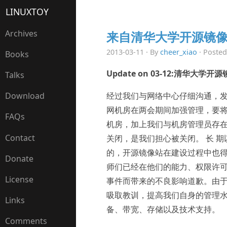
LINUXTOY
Archives
来自清华大学开源镜
2013-03-11 · By
cheer_xiao
· Posted
Books
Update on 03-12:清华大学
Talks
经过我们与网络中心仔细沟通，
Download
网机房在两会期间加强管理，要将
FAQs
机房，加上我们与机房管理员存
Contact
关闭，是我们担心被关闭。 长 
的，开源镜像站在建设过程中也得
Donate
师们已经在他们的能力、权限许
License
事件而带来的不良影响道歉。由于
吸取教训，提高我们自身的管理水
Links
备、带宽、存储以及技术支持。
Comments