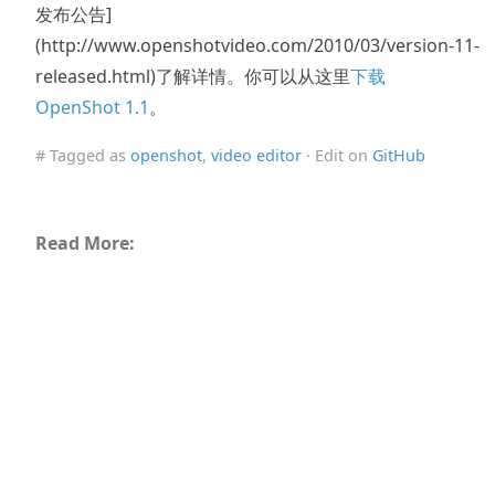
发布公告]
(http://www.openshotvideo.com/2010/03/version-11-
released.html)了解详情。你可以从这里
下载
OpenShot 1.1
。
# Tagged as
openshot
,
video editor
· Edit on
GitHub
Read More: