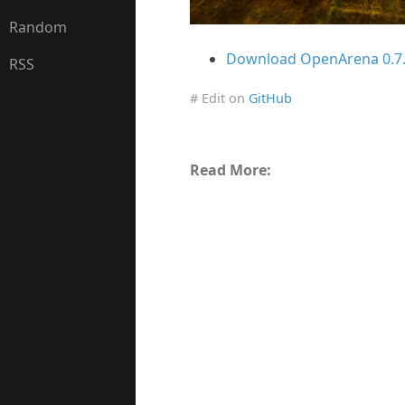
Random
Download OpenArena 0.7
RSS
# Edit on
GitHub
Read More: