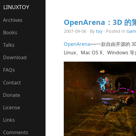
LINUXTOY
Archives
OpenArena：3D
2007-09-06 · By
toy
· Posted in
Gam
Books
OpenArena
──一款自由开源的 3D
Talks
Linux、Mac OS X、Windo
Download
FAQs
Contact
Donate
License
Links
Comments