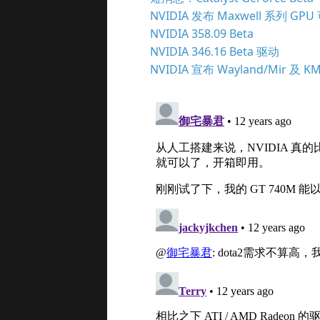
NVIDIA 发布 Maxwell 系列 G
NVIDIA 358.09 Beta
NVIDIA 346.16 Beta 驱动
NVIDIA 宣布 Wayland/Mir 及 