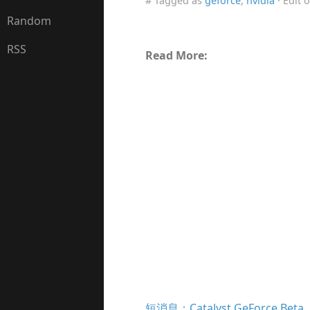
# Tagged as
geforce
,
nvidia
· Edit 
Random
RSS
Read More:
短消息：Catalyst GeForce Beta