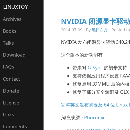
LINUXTOY
Archives
NVIDIA 闭源显卡驱动 
2014-07-09 · By
黑日白月
· Posted i
Books
NVIDIA 发布闭源显卡驱动 340.
Talks
这个版本的新功能有：
Download
FAQs
带来对
G-Sync
的初步支持
支持依据应用程序设置 FXA
Contact
修复启用 IOMMU 后的内
Donate
修复了部分安全漏洞及 GLX
License
完整英文发布摘要及 64 位 Linu
Links
消息来源：
Phoronix
Comments