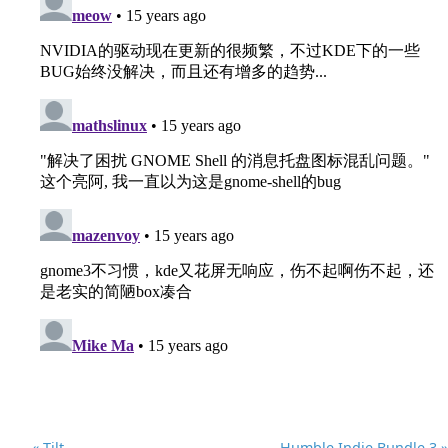
« Tilt
Humble Indie Bundle 3 »