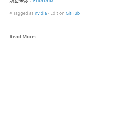
消息来源：
Phoronix
# Tagged as
nvidia
· Edit on
GitHub
Read More: