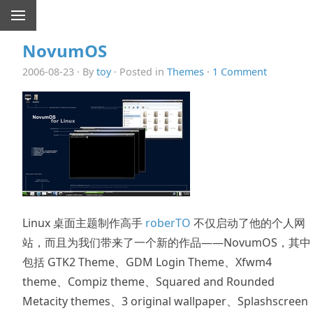
NovumOS
2006-08-23 · By
toy
· Posted in
Themes
·
1 Comment
Linux 桌面主题制作高手
roberTO
不仅启动了他的个人网
站，而且为我们带来了一个新的作品——NovumOS，其中
包括 GTK2 Theme、GDM Login Theme、Xfwm4
theme、Compiz theme、Squared and Rounded
Metacity themes、3 original wallpaper、Splashscreen