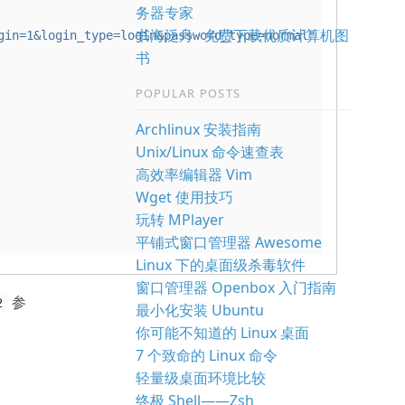
务器专家
书海泛舟 · 免费下载优质计算机图
gin=1&login_type=login&password_type=normal"
书
POPULAR POSTS
Archlinux 安装指南
Unix/Linux 命令速查表
高效率编辑器 Vim
Wget 使用技巧
玩转 MPlayer
平铺式窗口管理器 Awesome
Linux 下的桌面级杀毒软件
窗口管理器 Openbox 入门指南
参
2
最小化安装 Ubuntu
你可能不知道的 Linux 桌面
7 个致命的 Linux 命令
轻量级桌面环境比较
终极 Shell——Zsh