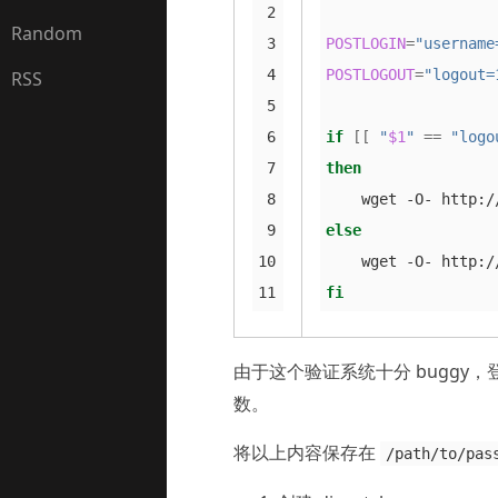
 2

Random
 3

POSTLOGIN
=
"username
 4

POSTLOGOUT
=
"logout=
RSS
 5

 6

if
[[
"
$1
"
==
"logo
 7

then
 8

    wget -O- http:/
 9

else
10

    wget -O- http:/
11
fi
由于这个验证系统十分 bugg
数。
将以上内容保存在
/path/to/pas