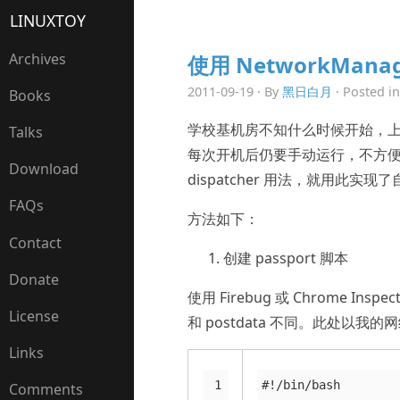
LINUXTOY
Archives
使用 NetworkMan
2011-09-19 · By
黑日白月
· Posted i
Books
学校基机房不知什么时候开始，上
Talks
每次开机后仍要手动运行，不方便。逛 Ar
Download
dispatcher 用法，就用此实
FAQs
方法如下：
Contact
创建 passport 脚本
Donate
使用 Firebug 或 Chrome 
License
和 postdata 不同。此处以我
Links
 1

#!/bin/bash
Comments