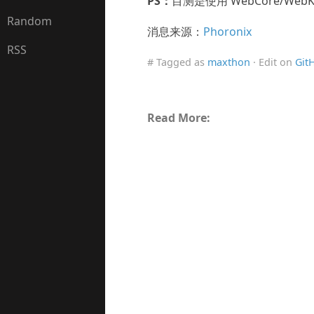
PS：
目测是使用 WebCore/Web
Random
消息来源：
Phoronix
RSS
# Tagged as
maxthon
· Edit on
Git
Read More: