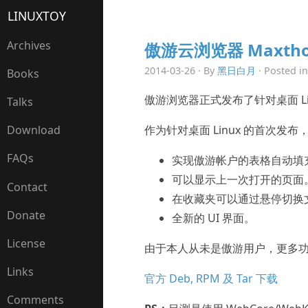
LINUXTOY
Archives
傲游云浏览器 Maxthon
2014-03-26 · By
黑日白月
· Posted i
Books
傲游浏览器正式发布了针对桌面 Lin
Talks
作为针对桌面 Linux 的首次发
Download
FAQs
实现傲游帐户的表格自动填
可以显示上一次打开的页面
Contact
在收藏夹可以通过悬停切换
Donate
全新的 UI 界面。
License
由于本人从未是傲游用户，更多
Links
官方 Deb, RPM 及 Tar 下载
Comments