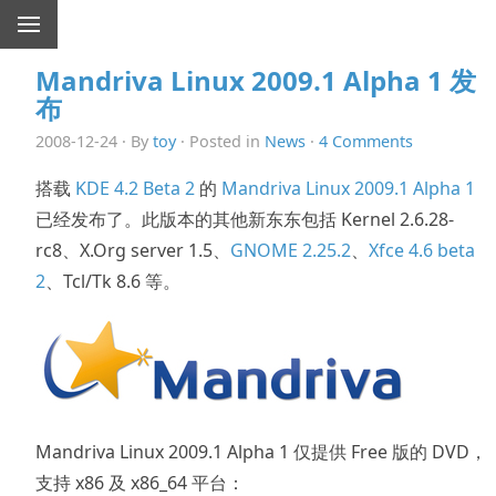
Mandriva Linux 2009.1 Alpha 1 发
布
2008-12-24 · By
toy
· Posted in
News
·
4 Comments
搭载
KDE 4.2 Beta 2
的
Mandriva Linux 2009.1 Alpha 1
已经发布了。此版本的其他新东东包括 Kernel 2.6.28-
rc8、X.Org server 1.5、
GNOME 2.25.2
、
Xfce 4.6 beta
2
、Tcl/Tk 8.6 等。
Mandriva Linux 2009.1 Alpha 1 仅提供 Free 版的 DVD，
支持 x86 及 x86_64 平台：