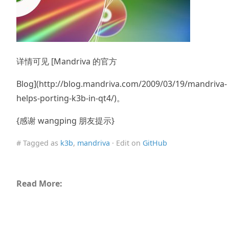
详情可见 [Mandriva 的官方
Blog](http://blog.mandriva.com/2009/03/19/mandriva-
helps-porting-k3b-in-qt4/)。
{感谢 wangping 朋友提示}
# Tagged as
k3b
,
mandriva
· Edit on
GitHub
Read More: