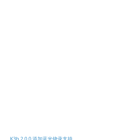
K3b 2.0.0 添加蓝光烧录支持