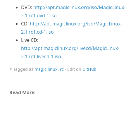
DVD:
http://apt.magiclinux.org/iso/MagicLinux-
2.1.rc1.dvd-1.iso
CD:
http://apt.magiclinux.org/iso/MagicLinux-
2.1.rc1.cd-1.iso
Live CD:
http://apt.magiclinux.org/livecd/MagicLinux-
2.1.rc1.livecd-1.iso
# Tagged as
magic linux
,
rc
· Edit on
GitHub
Read More: