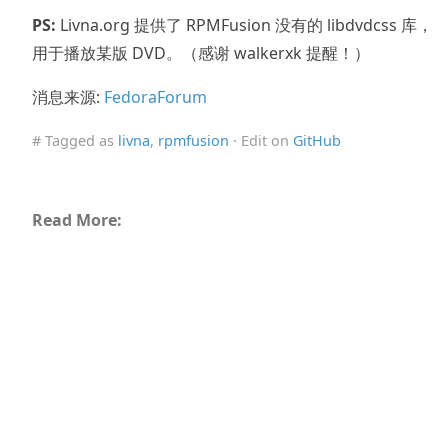
PS:
Livna.org 提供了 RPMFusion 没有的 libdvdcss 库，
用于播放某版 DVD。（感谢 walkerxk 提醒！）
消息来源:
FedoraForum
# Tagged as
livna
,
rpmfusion
· Edit on
GitHub
Read More: