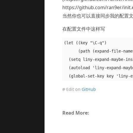
https://github.com/ran9e
当然你也可以直接同步我的配置文件，
在配置文件中这样写
(let ((key "\C-q")         
      (path (expand-file-n
  (setq liny-expand-maybe-ins
  (autoload 'liny-expand-mayb
# Edit on
GitHub
Read More: