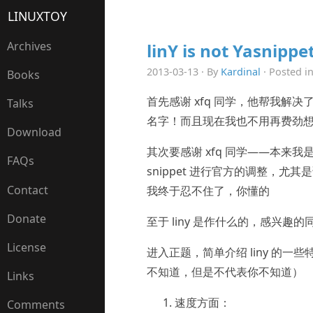
LINUXTOY
Archives
linY is not Yasnippe
2013-03-13 · By
Kardinal
· Posted i
Books
首先感谢 xfq 同学，他帮我
Talks
名字！而且现在我也不用再费劲想一个
Download
其次要感谢 xfq 同学——本来我是可
FAQs
snippet 进行官方的调整，
Contact
我终于忍不住了，你懂的
Donate
至于 liny 是作什么的，感兴
License
进入正题，简单介绍 liny 的
不知道，但是不代表你不知道）
Links
速度方面：
Comments