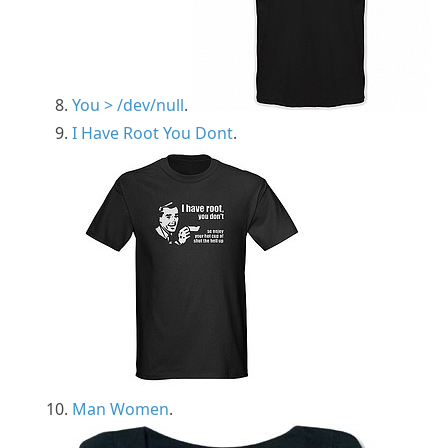
You > /dev/null
.
I Have Root You Dont
.
Man Women
.