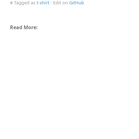
# Tagged as
t-shirt
· Edit on
GitHub
Read More: