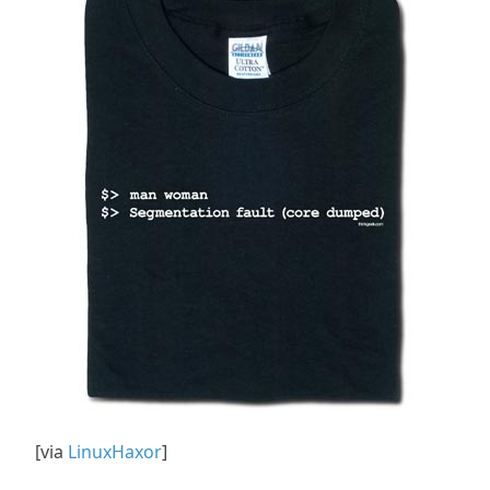
[via
LinuxHaxor
]