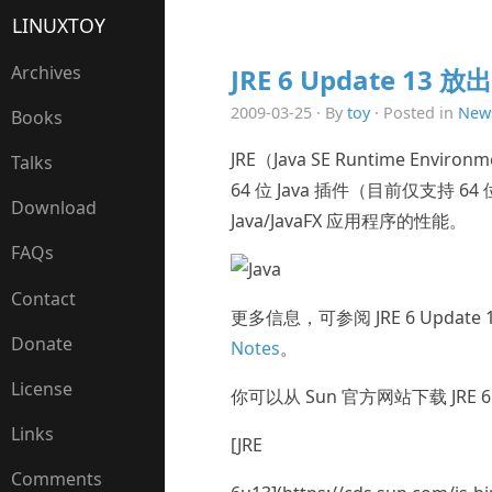
LINUXTOY
Archives
JRE 6 Update 13 放出
2009-03-25 · By
toy
· Posted in
New
Books
JRE（Java SE Runtime Env
Talks
64 位 Java 插件（目前仅支持 64
Download
Java/JavaFX 应用程序的性能。
FAQs
Contact
更多信息，可参阅 JRE 6 Update 
Donate
Notes
。
License
你可以从 Sun 官方网站下载 JRE 6 
Links
[JRE
Comments