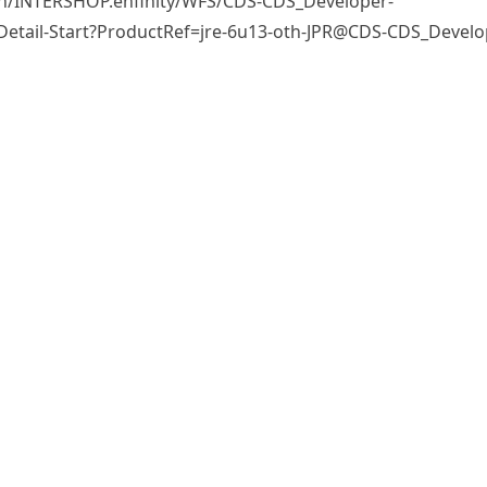
bin/INTERSHOP.enfinity/WFS/CDS-CDS_Developer-
Detail-Start?ProductRef=jre-6u13-oth-JPR@CDS-CDS_Develo