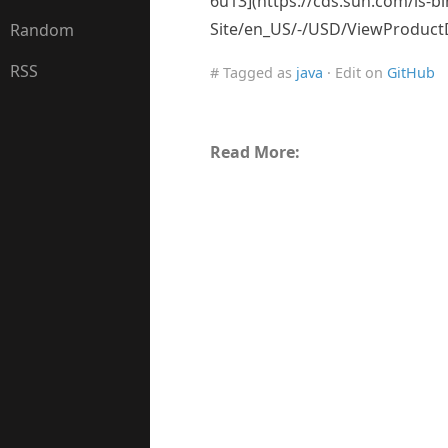
6u13](https://cds.sun.com/is-
Site/en_US/-/USD/ViewProduct
Random
RSS
# Tagged as
java
· Edit on
GitHub
Read More: