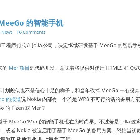
 MeeGo 的智能手机
n
News
·
16 Comments
管和工程师们成立 Jolla 公司，决定继续研发基于 MeeGo 的智能
出来的
Mer 项目
源代码开发，意味着将提供对使用 HTML5 和 Qt/
 平台计划貌似也不是信心十足的样子，和当年砍掉 MeeGo 一心投奔
zmo 的报道
说 Nokia 内部有一个若是 WP8 不可行的话的备用方
Tizen 或 Mer ?
基于 MeeGo/Mer 的智能手机现在为时尚早。不过若是 Jolla 这
者 Nokia 被迫启用了基于 MeeGo 的备用方案，恐怕当初
被评为
IT 及通讯业“世上最差”了吧
。