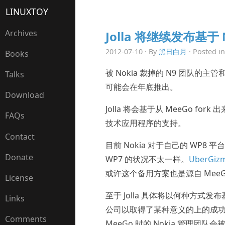
LINUXTOY
Archives
Jolla 将继续发布基于
2012-07-10 · By
黑日白月
· Posted i
Books
被 Nokia 裁掉的 N9 团队的主
Talks
可能会在年底推出。
Download
Jolla 将会基于从 MeeGo fork 
FAQs
技术应用程序的支持。
Contact
目前 Nokia 对于自己的 WP8
Donate
WP7 的状况不太一样。
UberGi
或许这个备用方案也是源自 MeeGo 的 
License
至于 Jolla 具体将以何种方式发布
Links
公司以取得了某种意义的上的成功，或
Comments
MeeGo 时的 Nokia 管理团队会