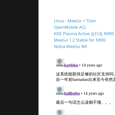
Linux - MeeGo + Tizen
OpenMobile ACL
KDE Plasma Active 运行在 N9
MeeGo 1.2 Stable for N900
Nokia MeeGo N9