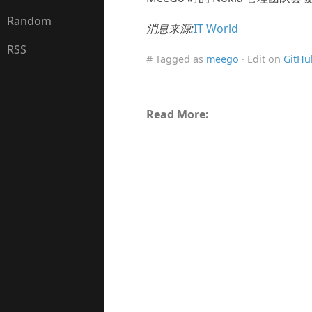
Random
消息来源:
IT World
RSS
# Tagged as
meego
· Edit on
GitHu
Read More: