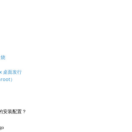
串烧
nux 桌面发行
root）