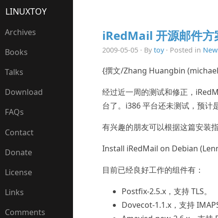
LINUXTOY
Archives
iRedMail 开源邮件方案已
2009-05-05 · By
toy
· Posted in
New
Books
{撰文/Zhang Huangbin (michaelb
Talks
经过近一周的测试和修正，iRedMail 
Download
台了。i386 平台还未测试，预
FAQs
有兴趣的朋友可以根据这篇安装
Contact
Install iRedMail on Debian (Lenn
Donate
目前已经良好工作的组件有：
License
Postfix-2.5.x，支持 TLS。
Links
Dovecot-1.1.x，支持 IMA
Comments