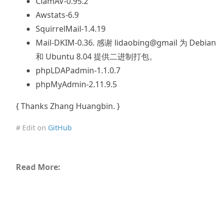
ClamAV-0.95.2
Awstats-6.9
SquirrelMail-1.4.19
Mail-DKIM-0.36. 感谢 lidaobing@gmail 为 Debian
和 Ubuntu 8.04 提供二进制打包。
phpLDAPadmin-1.1.0.7
phpMyAdmin-2.11.9.5
{ Thanks Zhang Huangbin. }
# Edit on
GitHub
Read More: