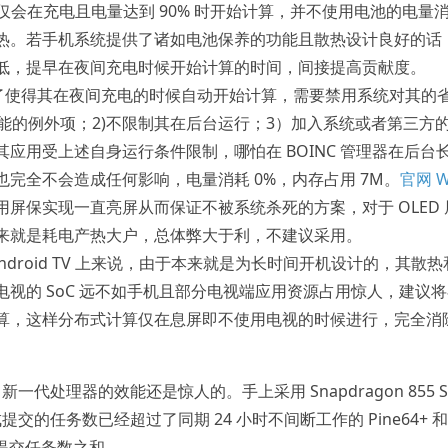
版本仅会在充电且电量达到 90% 时开始计算，并不使用电池的电量
热。若手机系统提供了诸如电池保养的功能且散热设计良好的话
低，提早在夜间充电时候开始计算的时间，间接提高贡献度。
本中，为了使得其在夜间充电的时候自动开始计算，需要禁用系统对其的
功能的例外项；2)不限制其在后台运行；3）加入系统或者第三方
应用受上述自身运行条件限制，哪怕在 BOINC 管理器在后台
完全不会造成任何影响，电量消耗 0%，内存占用 7M。
官网 W
屏保实现一直亮屏从而保证不被系统杀死的方案，对于 OLED 
来就是耗电产热大户，总体弊大于利，不建议采用。
者 Android TV 上来说，由于本来就是为长时间开机设计的，其散
视的 SoC 远不如手机且部分电视端应用资源占用惊人，建议将
算，这样分布式计算仅在息屏即不使用电视的时候进行，完全消
代处理器的效能还是惊人的。手上采用 Snapdragon 855 S
的任务数已经超过了同期 24 小时不间断工作的 Pine64+ 和
d TV 提交任务数之和。