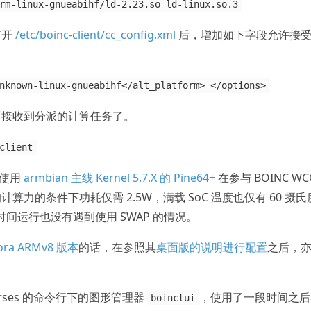
rm-linux-gnueabihf/ld-2.23.so ld-linux.so.3
打开
/etc/boinc-client/cc_config.xml
后，增加如下字段允许接
nknown-linux-gnueabihf</alt_platform> </options>
服务即可接收到分派的计算任务了。
client
+，使用
armbian 主线 Kernel 5.7.X 的 Pine64+
在参与 BOINC WC
力的条件下功耗仅需 2.5W，满载 SoC 温度也仅有 60 摄氏
时间运行也没有遇到使用 SWAP 的情况。
dora ARMv8 版本
的话，在参照其
桌面版的说明进行配置
之后，
urses 的命令行下的图形管理器
，使用了一段时间之后
boinctui