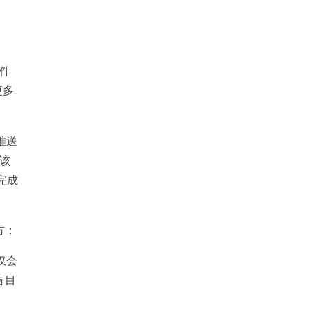
软件
更多
推送
该
的完成
方：
仅会
盲目