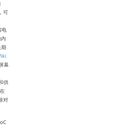
消
，可
省电
的内
长期
iki
屏幕
热和供
在
除对
oC