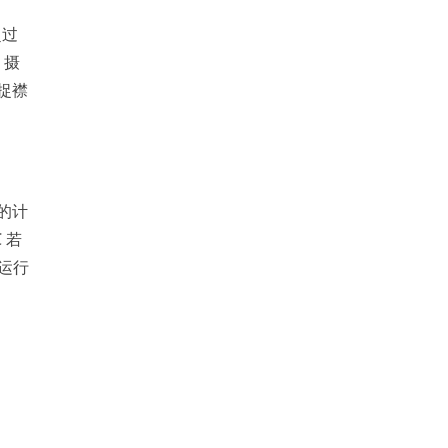
超过
 摄
捉襟
 的计
 若
的运行