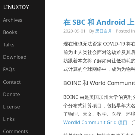
LINUXTOY
Archives
在 SBC 和 Androi
2020-09-01 · By
黑日白月
· Posted i
Books
现在谁也无法否定 COVID-1
Talks
前为止人类社会面对这劫难及其
Download
妨跟着本文将了解如何让低功耗的单片机和
式计算的全球网络中，成为为物
FAQs
Contact
BOINC 和 World Communit
Donate
BOINC 由是美国加州大学伯克
个分布式计算项目，包括早年大
License
了物理、天文、数学、医疗、环
Links
Wordld Communit Grid 项目
（
Comments