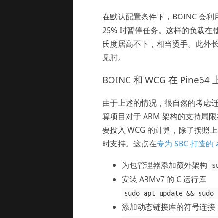
在默认配置条件下，BOINC 会利用
25% 时暂停任务。这样的负载在使用铜片被
氏度居高不下，相当烫手。此外长时
见肘。
BOINC 和 WCG 在 Pine
由于上述的情况，很自然的考虑迁移到
算项目对于 ARM 架构的支持局限在 A
要投入 WCG 的计算，除了按照上述 
时支持。这点在
专为 SBC 打造的 
为包管理器添加额外架构
s
安装 ARMv7 的 C 运行库
sudo apt update && sudo 
添加动态链接库的符号连接