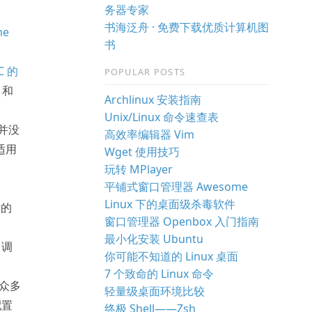
：
务器专家
书海泛舟 · 免费下载优质计算机图
me
书
C 的
POPULAR POSTS
）和
Archlinux 安装指南
Unix/Linux 命令速查表
并没
高效率编辑器 Vim
适用
Wget 使用技巧
玩转 MPlayer
平铺式窗口管理器 Awesome
Linux 下的桌面级杀毒软件
行的
窗口管理器 Openbox 入门指南
最小化安装 Ubuntu
，调
你可能不知道的 Linux 桌面
7 个致命的 Linux 命令
在众多
轻量级桌面环境比较
配置
终极 Shell——Zsh