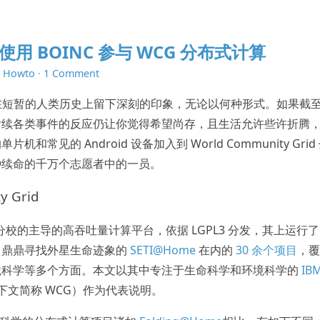
d 上使用 BOINC 参与 WCG 分布式计算
n
Howto
·
1 Comment
9 将在短暂的人类历史上留下深刻的印象，无论以何种形式。如果截
后续各类事件的反应仍让你觉得希望尚存，且生活允许些许折腾
常见的 Android 设备加入到 World Community Grid
种续命的千万个志愿者中的一员。
y Grid
利分校的主导的高吞吐量计算平台，依据 LGPL3 分发，其上运行
名鼎鼎寻找外星生命迹象的
SETI@Home
在内的
30 余个项目
，覆
境科学等多个方面。本文以其中专注于生命科学和环境科学的
IB
下文简称 WCG）作为代表说明。