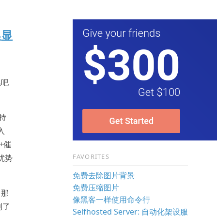
换显
温吧
持
入
+催
FAVORITES
优势
免费去除图片背景
免费压缩图片
了那
像黑客一样使用命令行
到了
Selfhosted Server: 自动化架设服