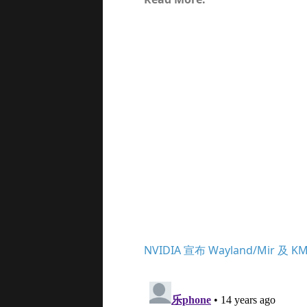
NVIDIA 宣布 Wayland/Mir 及 