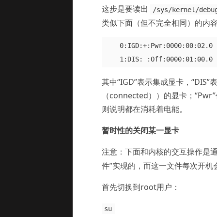
这步是要读出
/sys/kernel/debu
类似下面（但不完全相同）的内
    0:IGD:+:Pwr:0000:00:02.0

其中“IGD”表示集成显卡，“DI
（connected））的显卡；“P
则说明都在消耗着电能。
暂时性的关闭某一显卡
注意：下面和内核的交互操作是
件”实现的，而这一文件每次开机
首先切换到root用户：
su