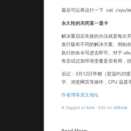
最后可以再运行一下
cat /sys/k
永久性的关闭某一显卡
解决重启后失效的办法就是每次
发行版有不同的解决方案。例如在我所用
执行的命令写进去即可。对于 ubu
有尝试过加环境变量是否有用，
后记：3月12日帝都（室温约20度），
字、浏览网页等操作，CPU 温度
作者博客原文地址
# Tagged as
kms
· Edit on
GitHub
Read More: