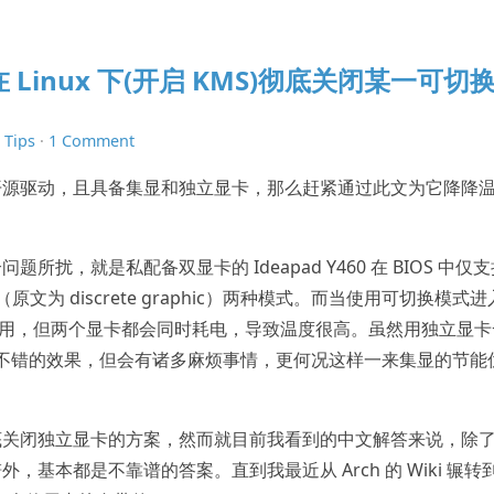
oo 在 Linux 下(开启 KMS)彻底关闭某一可切
n
Tips
·
1 Comment
开源驱动，且具备集显和独立显卡，那么赶紧通过此文为它降降
扰，就是私配备双显卡的 Ideapad Y460 在 BIOS 中仅支
立”（原文为 discrete graphic）两种模式。而当使用可切换模式进
在使用，但两个显卡都会同时耗电，导致温度很高。虽然用独立显卡
获得不错的效果，但会有诸多麻烦事情，更何况这样一来集显的节能
底关闭独立显卡的方案，然而就目前我看到的中文解答来说，除
谱外，基本都是不靠谱的答案。直到我最近从 Arch 的 Wiki 辗转