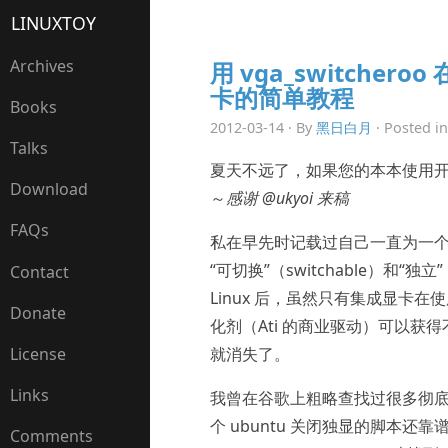
LINUXTOY
Archives
用 vga_switcher
卡的简单教程
Books
2012-03-14 · By
黑日白月
· Posted i
Talks
夏天不远了，如果您的本本使用
Download
～
感谢 @ukyoi 来稿
FAQs
私在早先时记载过自己一直为一个问题所
“可切换”（switchable）和“独
Contact
Linux 后，虽然只有集成显卡
Donate
化剂（Ati 的商业驱动）可以
就消失了。
License
Links
我曾在谷歌上粗略查找过很多彻
个 ubuntu 关闭独显的脚本还靠
Comments