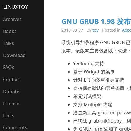
LINUXTOY
Archives
GNU GRUB 1.98 发布
2010-03-07 · By
toy
· Posted in
App
Books
系统引导加载程序 GNU GRUB 已发
Talks
版本。该版本主要包含以下改进
Download
Yeeloong 支持
FAQs
基于 Widget 的菜单
Contact
针对 EFI 的多重引导支持
支持保存默认的菜单条目（利用新的 g
Donate
单元测试框架
License
支持 Multiple 终端
通过新工具 grub-mkpass
Links
已移除 grub-mkfloppy，
Comments
为 GNU/Hurd 添加了 grub