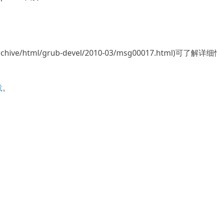
archive/html/grub-devel/2010-03/msg00017.html)可了解详
载
。