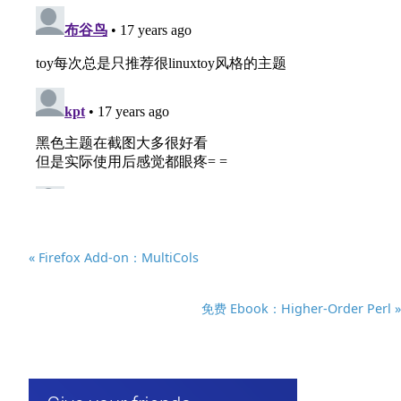
« Firefox Add-on：MultiCols
免费 Ebook：Higher-Order Perl »