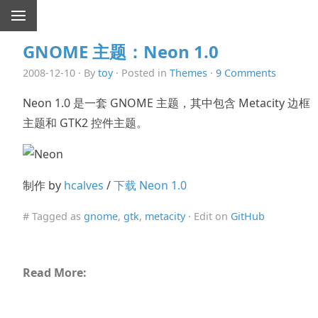
GNOME 主题：Neon 1.0
2008-12-10 · By
toy
· Posted in
Themes
·
9 Comments
Neon 1.0 是一套 GNOME 主题，其中包含 Metacity 边框
主题和 GTK2 控件主题。
制作 by
hcalves
/
下载 Neon 1.0
# Tagged as
gnome
,
gtk
,
metacity
· Edit on
GitHub
Read More: