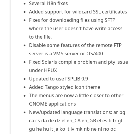
Several i18n fixes
Added support for wildcard SSL certificates
Fixes for downloading files using SFTP
where the user doesn't have write access
to the file.
Disable some features of the remote FTP
server is a VMS server or OS/400
Fixed Solaris compile problem and pty issue
under HPUX
Updated to use FSPLIB 0.9
Added Tango styled icon theme
The menus are now a little closer to other
GNOME applications
New/updated language translations: ar bg
ca cs da de dz el en_CA en_GB el es fi fr gl
gu he hu it ja ko lt lv mk nb ne nl no oc