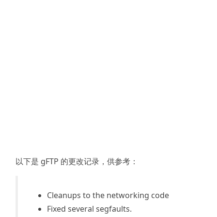
以下是 gFTP 的更改记录，供参考：
Cleanups to the networking code
Fixed several segfaults.