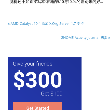
« AMD Catalyst 10.4 添加 X.Org Server 1.7 支持
GNOME Activity Journal 初赏 »