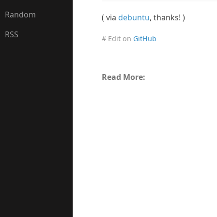
Random
( via
debuntu
, thanks! )
RSS
# Edit on
GitHub
Read More: