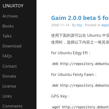
LINUXTOY
Archives
Gaim 2.0.0 beta 5 f
2006-11-14 · By
toy
· Posted in
App
Books
使用下面的源可以在 Ubuntu 中安装 
Talks
使用时，选择以下内容之一将其添加到 s
Download
for Ubuntu Edgy Eft：
FAQs
deb http://repository.debuntu
Contact
for Ubuntu Feisty Fawn：
Donate
deb http://repository.debuntu
License
GPG Key：
Links
Comments
wget http://repository.debunt