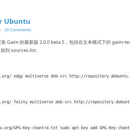
or Ubuntu
s
·
20 Comments
Gaim 的最新版 2.0.0 beta 5，包括在文本模式下的 gaim-te
ources.list。
.org/ edgy multiverse deb-src http://repository.debuntu.
.org/ feisty multiverse deb-src http://repository.debunt
u.org/GPG-Key-chantra.txt sudo apt-key add GPG-Key-chant