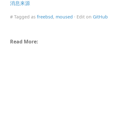
消息来源
# Tagged as
freebsd
,
moused
· Edit on
GitHub
Read More: