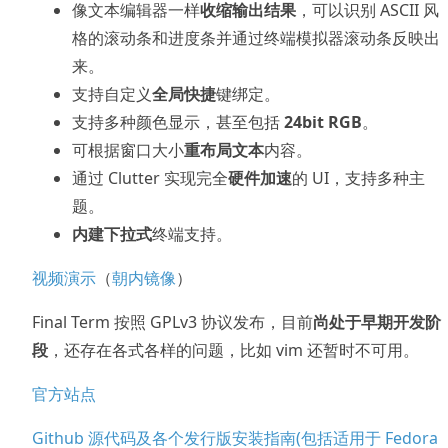
像文本编辑器一样
收缩输出结果
，可以识别 ASCII 风
格的滚动条和进度条并通过终端模拟器滚动条反映出
来。
支持自定义
全局快捷
键绑定。
支持多种颜色显示，甚至包括
24bit RGB
。
可根据窗口大小
重布局文本
内容。
通过 Clutter 实现完全
硬件加速
的 UI，支持多种主
题。
内建下拉式
终端支持。
视频演示
（
朝内镜像
）
Final Term 按照 GPLv3 协议发布，目前
尚处于早期开发阶
段
，还存在各式各样的问题，比如 vim 还暂时不可用。
官方站点
Github 源代码及各个发行版安装指南(包括适用于 Fedora