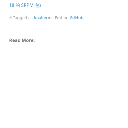
18 的 SRPM 包)
# Tagged as
finalterm
· Edit on
GitHub
Read More: