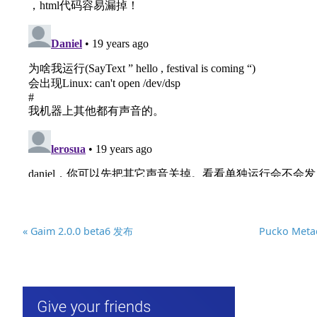
« Gaim 2.0.0 beta6 发布
Pucko Metac