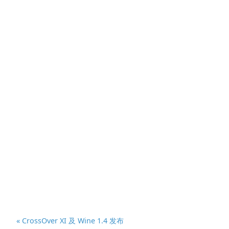
« CrossOver XI 及 Wine 1.4 发布