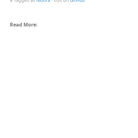
# Tagged as
fedora
· Edit on
GitHub
Read More: