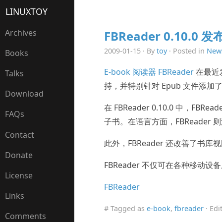
LINUXTOY
Archives
FBReader 0.10.0 发
2009-01-15 · By
toy
· Posted in
New
Books
E-book 阅读器 FBReader
在最近发布
Talks
持，并特别针对 Epub 文件添加了部
Download
在 FBReader 0.10.0 中
FAQs
子书。在语言方面，FBReader 
Contact
此外，FBReader 还改善了书
Donate
FBReader 不仅可在各种移动设备
License
FBReader
Links
# Tagged as
e-book
,
fbreader
· Edi
Comments