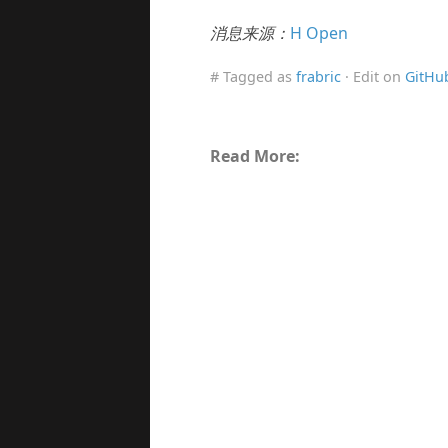
消息来源：
H Open
# Tagged as
frabric
· Edit on
GitHu
Read More: