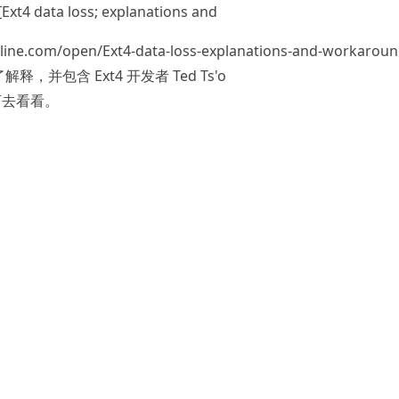
data loss; explanations and
line.com/open/Ext4-data-loss-explanations-and-workaroun
解释，并包含 Ext4 开发者 Ted Ts'o
可去看看。