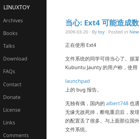
LINUXTOY
Archives
当心: Ext4 可能造成
2009-03-20 · By
toy
· Posted in
New
Books
正在使用 Ext4
Talks
文件系统的同学可得当心了。据
Download
Kubuntu Jaunty 的用户
FAQs
launchpad
Contact
上的 bug 报告。
Donate
无独有偶，国内的
albert748
也遇
License
无缘无故死掉，断电重启后，发现 Fi
的配置丢了很多。与上面那位国外用户一样，
Links
文件系统。
Comments