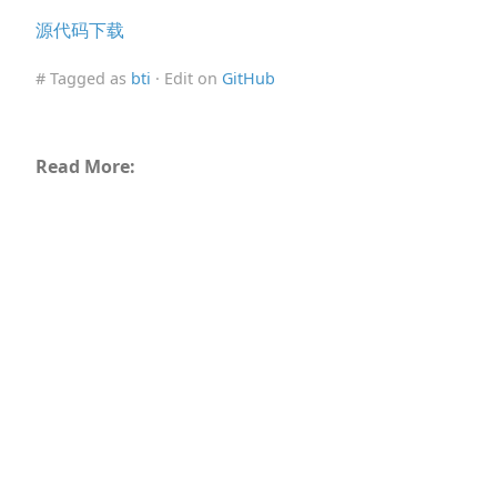
源代码下载
# Tagged as
bti
· Edit on
GitHub
Read More: