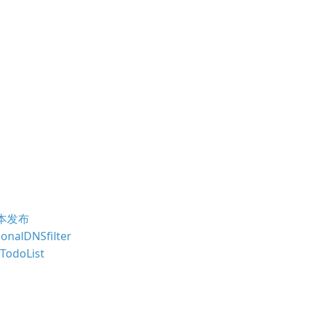
版本发布
lDNSfilter
doList