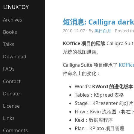
LINUXTOY
Archives
短消息: Calligra dar
2010-12-07 · By
黑日白月
· Posted i
Books
KOffice 项目的延续
Calligra 
Talks
系统的截图泄露。
Download
Calligra Suite 项目继承了
KOffi
FAQs
件命名上的变化：
Contact
Words:
KWord 的进化版本
Donate
Tables：KSpread 表格
Stage：KPresenter 幻灯片
License
Flow：Kivio 流程图（
Links
Kexi：数据库程序
Plan：KPlato 项目管理
Comments