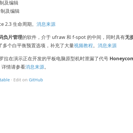
绘制及编辑
绘制及编辑
e 2.3 生命周期。
消息来源
数码负片管理
的软件，介于 ufraw 和 f-spot 的中间，同时具有
无
增加了多个白平衡预置选项，补充了大量
视频教程
。
消息来源
布，摩托罗拉在演示正在开发的平板电脑原型机时泄漏了代号
Honeyco
，详情请参看
消息来源
。
table
· Edit on
GitHub