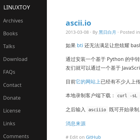
LINUXTOY
Archives
ascii.io
2013-03-08 · By
黑日白月
· Posted i
Books
如果
bti
还无法满足让您炫耀 ba
Talks
通过安装一个基于 Python 
Download
友们就可以通过一个基于 JavaS
FAQs
目前
它的网站上
已经有不少人上
Contact
本地录制客户端下载：
curl -sL 
Donate
之后输入
既可开始录制
asciiio
License
消息来源
Links
Comments
# Edit on
GitHub