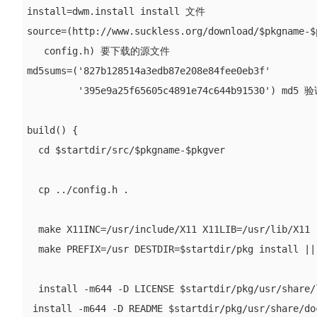
install=dwm.install install 文件

source=(http://www.suckless.org/download/$pkgname-$p
   config.h) 要下载的源文件

md5sums=('827b128514a3edb87e208e84fee0eb3f'

         '395e9a25f65605c4891e74c644b91530') md5 验
build() {

  cd $startdir/src/$pkgname-$pkgver

  cp ../config.h .

  make X11INC=/usr/include/X11 X11LIB=/usr/lib/X11 |
  make PREFIX=/usr DESTDIR=$startdir/pkg install || 
  install -m644 -D LICENSE $startdir/pkg/usr/share/
 install -m644 -D README $startdir/pkg/usr/share/doc